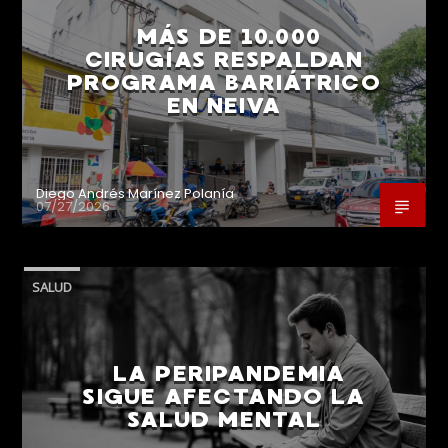
MÁS DE 10.000
CIRUGÍAS RESPALDAN
PROGRAMA BARIÁTRICO
EN NEIVA
Diego Andrés Marínez Polanía
07/27/2026
SALUD
LA PERIPANDEMIA
SIGUE AFECTANDO LA
SALUD MENTAL