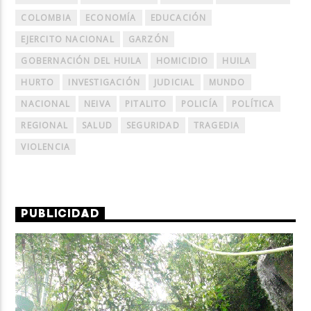
COLOMBIA
ECONOMÍA
EDUCACIÓN
EJERCITO NACIONAL
GARZÓN
GOBERNACIÓN DEL HUILA
HOMICIDIO
HUILA
HURTO
INVESTIGACIÓN
JUDICIAL
MUNDO
NACIONAL
NEIVA
PITALITO
POLICÍA
POLÍTICA
REGIONAL
SALUD
SEGURIDAD
TRAGEDIA
VIOLENCIA
PUBLICIDAD