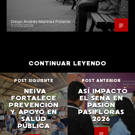
Diego Andrés Marínez Polanía
07/25/2026
CONTINUAR LEYENDO
POST SIGUIENTE
POST ANTERIOR
NEIVA
ASÍ IMPACTÓ
FORTALECE
EL SENA EN
PREVENCIÓN
PASIÓN
Y APOYO EN
PASIFLORAS
SALUD
2026
PÚBLICA