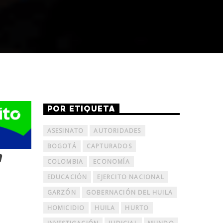
POR ETIQUETA
ASESINATO
AUTORIDADES
BOGOTÁ
CAPTURADOS
a
COLOMBIA
ECONOMÍA
EDUCACIÓN
EJERCITO NACIONAL
GARZÓN
GOBERNACIÓN DEL HUILA
HOMICIDIO
HUILA
HURTO