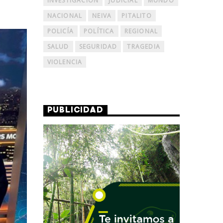
INVESTIGACIÓN
JUDICIAL
MUNDO
NACIONAL
NEIVA
PITALITO
POLICÍA
POLÍTICA
REGIONAL
SALUD
SEGURIDAD
TRAGEDIA
VIOLENCIA
PUBLICIDAD