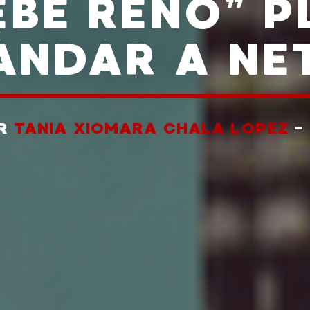
EBE RENO” 
NDAR A NE
OR
TANIA XIOMARA CHALA LOPEZ
-