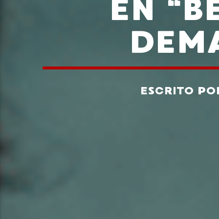
EN “B
DEMA
ESCRITO P