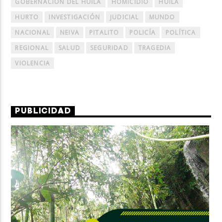
GOBERNACIÓN DEL HUILA
HOMICIDIO
HUILA
HURTO
INVESTIGACIÓN
JUDICIAL
MUNDO
NACIONAL
NEIVA
PITALITO
POLICÍA
POLÍTICA
REGIONAL
SALUD
SEGURIDAD
TRAGEDIA
VIOLENCIA
PUBLICIDAD