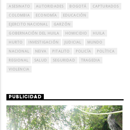
ASESINATO
AUTORIDADES
BOGOTÁ
CAPTURADOS
COLOMBIA
ECONOMÍA
EDUCACIÓN
EJERCITO NACIONAL
GARZÓN
GOBERNACIÓN DEL HUILA
HOMICIDIO
HUILA
HURTO
INVESTIGACIÓN
JUDICIAL
MUNDO
NACIONAL
NEIVA
PITALITO
POLICÍA
POLÍTICA
REGIONAL
SALUD
SEGURIDAD
TRAGEDIA
VIOLENCIA
PUBLICIDAD