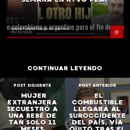
Neida Yulieth Calderón Herrera
05/30/2026
CONTINUAR LEYENDO
POST SIGUIENTE
POST ANTERIOR
MUJER
EL
EXTRANJERA
COMBUSTIBLE
SECUESTRÓ A
LLEGARÁ AL
UNA BEBÉ DE
SUROCCIDENTE
TAN SOLO 11
DEL PAÍS, VÍA
MESES
QUITO TRAS EL