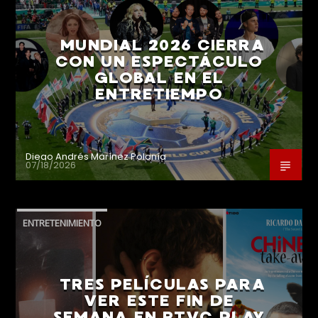
MUNDIAL 2026 CIERRA
CON UN ESPECTÁCULO
GLOBAL EN EL
ENTRETIEMPO
Diego Andrés Marínez Polanía
07/18/2026
ENTRETENIMIENTO
TRES PELÍCULAS PARA
VER ESTE FIN DE
SEMANA EN RTVC PLAY