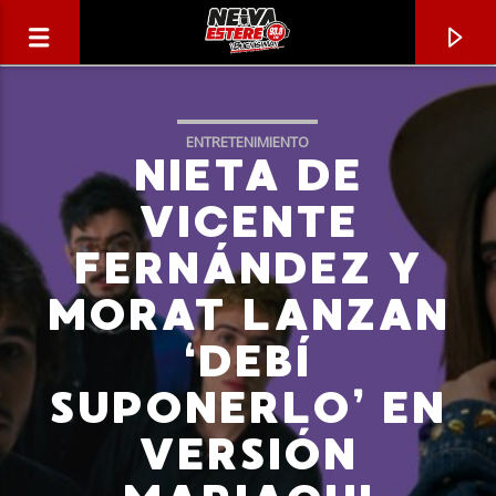
ENTRETENIMIENTO
NIETA DE
VICENTE
FERNÁNDEZ Y
MORAT LANZAN
‘DEBÍ
SUPONERLO’ EN
CANCIÓN ACTUAL
VERSIÓN
TÍTULO
ARTISTA