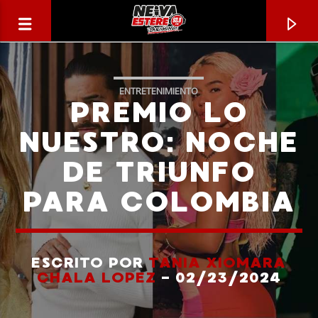
ENTRETENIMIENTO
PREMIO LO
NUESTRO: NOCHE
DE TRIUNFO
PARA COLOMBIA
ESCRITO POR
TANIA XIOMARA
CANCIÓN ACTUAL
CHALA LOPEZ
- 02/23/2024
TÍTULO
ARTISTA