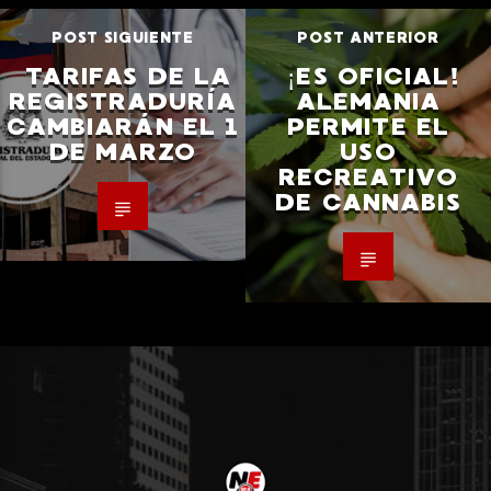
POST SIGUIENTE
POST ANTERIOR
TARIFAS DE LA
¡ES OFICIAL!
REGISTRADURÍA
ALEMANIA
CAMBIARÁN EL 1
PERMITE EL
DE MARZO
USO
RECREATIVO
DE CANNABIS