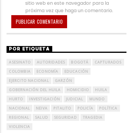
sitio web en este navegador para la
próxima vez que haga un comentario.
POR ETIQUETA
ASESINATO
AUTORIDADES
BOGOTÁ
CAPTURADOS
COLOMBIA
ECONOMÍA
EDUCACIÓN
EJERCITO NACIONAL
GARZÓN
GOBERNACIÓN DEL HUILA
HOMICIDIO
HUILA
HURTO
INVESTIGACIÓN
JUDICIAL
MUNDO
NACIONAL
NEIVA
PITALITO
POLICÍA
POLÍTICA
REGIONAL
SALUD
SEGURIDAD
TRAGEDIA
VIOLENCIA