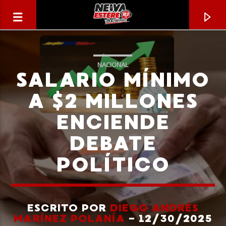
NACIONAL
SALARIO MÍNIMO
A $2 MILLONES
ENCIENDE
DEBATE
POLÍTICO
CANCIÓN ACTUAL
TÍTULO
ESCRITO POR
DIEGO ANDRÉS
MARÍNEZ POLANÍA
- 12/30/2025
ARTISTA