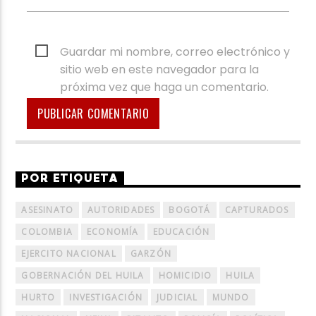
Guardar mi nombre, correo electrónico y
sitio web en este navegador para la
próxima vez que haga un comentario.
POR ETIQUETA
ASESINATO
AUTORIDADES
BOGOTÁ
CAPTURADOS
COLOMBIA
ECONOMÍA
EDUCACIÓN
EJERCITO NACIONAL
GARZÓN
GOBERNACIÓN DEL HUILA
HOMICIDIO
HUILA
HURTO
INVESTIGACIÓN
JUDICIAL
MUNDO