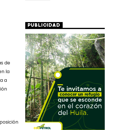
PUBLICIDAD
as de
en la
a a
ión
xposición