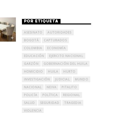
POR ETIQUETA
ASESINATO
AUTORIDADES
BOGOTÁ
CAPTURADOS
COLOMBIA
ECONOMÍA
EDUCACIÓN
EJERCITO NACIONAL
GARZÓN
GOBERNACIÓN DEL HUILA
HOMICIDIO
HUILA
HURTO
INVESTIGACIÓN
JUDICIAL
MUNDO
NACIONAL
NEIVA
PITALITO
POLICÍA
POLÍTICA
REGIONAL
SALUD
SEGURIDAD
TRAGEDIA
VIOLENCIA