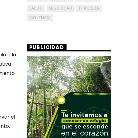
SALUD
SEGURIDAD
TRAGEDIA
VIOLENCIA
PUBLICIDAD
la a la
ativa
imiento
o
rvar el
nto.