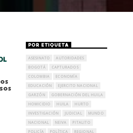
POR ETIQUETA
ASESINATO
AUTORIDADES
BOGOTÁ
CAPTURADOS
COLOMBIA
ECONOMÍA
ños
EDUCACIÓN
EJERCITO NACIONAL
sos
GARZÓN
GOBERNACIÓN DEL HUILA
HOMICIDIO
HUILA
HURTO
INVESTIGACIÓN
JUDICIAL
MUNDO
NACIONAL
NEIVA
PITALITO
POLICÍA
POLÍTICA
REGIONAL