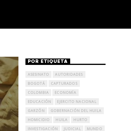
POR ETIQUETA
ASESINATO
AUTORIDADES
BOGOTÁ
CAPTURADOS
COLOMBIA
ECONOMÍA
EDUCACIÓN
EJERCITO NACIONAL
GARZÓN
GOBERNACIÓN DEL HUILA
HOMICIDIO
HUILA
HURTO
INVESTIGACIÓN
JUDICIAL
MUNDO