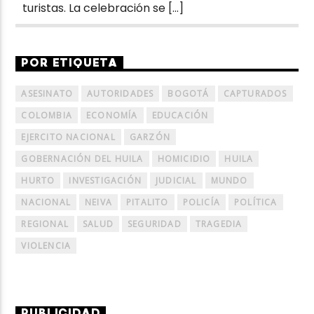
turistas. La celebración se […]
POR ETIQUETA
ASESINATO
AUTORIDADES
BOGOTÁ
CAPTURADOS
COLOMBIA
ECONOMÍA
EDUCACIÓN
EJERCITO NACIONAL
GARZÓN
GOBERNACIÓN DEL HUILA
HOMICIDIO
HUILA
HURTO
INVESTIGACIÓN
JUDICIAL
MUNDO
NACIONAL
NEIVA
PITALITO
POLICÍA
POLÍTICA
REGIONAL
SALUD
SEGURIDAD
TRAGEDIA
VIOLENCIA
PUBLICIDAD