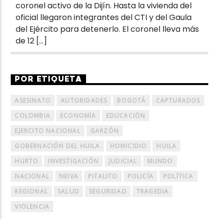
coronel activo de la Dijín. Hasta la vivienda del
oficial llegaron integrantes del CTI y del Gaula
del Ejército para detenerlo. El coronel lleva más
de 12 […]
POR ETIQUETA
ASESINATO
AUTORIDADES
BOGOTÁ
CAPTURADOS
COLOMBIA
ECONOMÍA
EDUCACIÓN
EJERCITO NACIONAL
GARZÓN
GOBERNACIÓN DEL HUILA
HOMICIDIO
HUILA
HURTO
INVESTIGACIÓN
JUDICIAL
MUNDO
NACIONAL
NEIVA
PITALITO
POLICÍA
POLÍTICA
REGIONAL
SALUD
SEGURIDAD
TRAGEDIA
VIOLENCIA