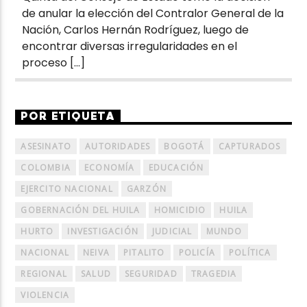
de anular la elección del Contralor General de la
Nación, Carlos Hernán Rodríguez, luego de
encontrar diversas irregularidades en el
proceso […]
POR ETIQUETA
ASESINATO
AUTORIDADES
BOGOTÁ
CAPTURADOS
COLOMBIA
ECONOMÍA
EDUCACIÓN
EJERCITO NACIONAL
GARZÓN
GOBERNACIÓN DEL HUILA
HOMICIDIO
HUILA
HURTO
INVESTIGACIÓN
JUDICIAL
MUNDO
NACIONAL
NEIVA
PITALITO
POLICÍA
POLÍTICA
REGIONAL
SALUD
SEGURIDAD
TRAGEDIA
VIOLENCIA