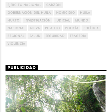
EJERCITO NACIONAL
GARZÓN
GOBERNACIÓN DEL HUILA
HOMICIDIO
HUILA
HURTO
INVESTIGACIÓN
JUDICIAL
MUNDO
NACIONAL
NEIVA
PITALITO
POLICÍA
POLÍTICA
REGIONAL
SALUD
SEGURIDAD
TRAGEDIA
VIOLENCIA
PUBLICIDAD