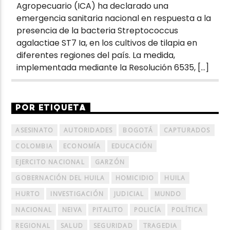
Agropecuario (ICA) ha declarado una
emergencia sanitaria nacional en respuesta a la
presencia de la bacteria Streptococcus
agalactiae ST7 Ia, en los cultivos de tilapia en
diferentes regiones del país. La medida,
implementada mediante la Resolución 6535, […]
POR ETIQUETA
ASESINATO
AUTORIDADES
BOGOTÁ
CAPTURADOS
COLOMBIA
ECONOMÍA
EDUCACIÓN
EJERCITO NACIONAL
GARZÓN
GOBERNACIÓN DEL HUILA
HOMICIDIO
HUILA
HURTO
INVESTIGACIÓN
JUDICIAL
MUNDO
NACIONAL
NEIVA
PITALITO
POLICÍA
POLÍTICA
REGIONAL
SALUD
SEGURIDAD
TRAGEDIA