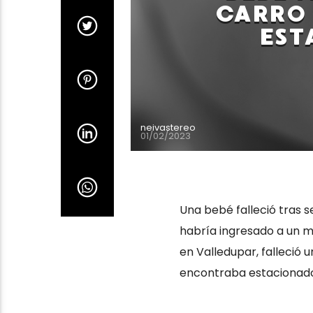
CARRO 
EST
neivastereo
01/02/2023
Una bebé falleció tras 
habría ingresado a un 
en Valledupar, falleció 
encontraba estacionado 