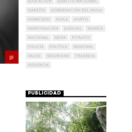
EDUCACIÓN
EJERCITO NACIONAL
GARZÓN
GOBERNACIÓN DEL HUILA
HOMICIDIO
HUILA
HURTO
INVESTIGACIÓN
JUDICIAL
MUNDO
NACIONAL
NEIVA
PITALITO
POLICÍA
POLÍTICA
REGIONAL
SALUD
SEGURIDAD
TRAGEDIA
VIOLENCIA
PUBLICIDAD