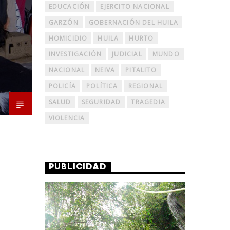
EDUCACIÓN
EJERCITO NACIONAL
GARZÓN
GOBERNACIÓN DEL HUILA
HOMICIDIO
HUILA
HURTO
INVESTIGACIÓN
JUDICIAL
MUNDO
NACIONAL
NEIVA
PITALITO
POLICÍA
POLÍTICA
REGIONAL
SALUD
SEGURIDAD
TRAGEDIA
VIOLENCIA
PUBLICIDAD