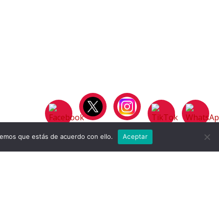
remos que estás de acuerdo con ello.
Aceptar