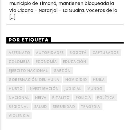
municipio de Timaná, mantienen bloqueada la
vía Cicana – Naranjal – La Guaira. Voceros de la
[…]
POR ETIQUETA
ASESINATO
AUTORIDADES
BOGOTÁ
CAPTURADOS
COLOMBIA
ECONOMÍA
EDUCACIÓN
EJERCITO NACIONAL
GARZÓN
GOBERNACIÓN DEL HUILA
HOMICIDIO
HUILA
HURTO
INVESTIGACIÓN
JUDICIAL
MUNDO
NACIONAL
NEIVA
PITALITO
POLICÍA
POLÍTICA
REGIONAL
SALUD
SEGURIDAD
TRAGEDIA
VIOLENCIA