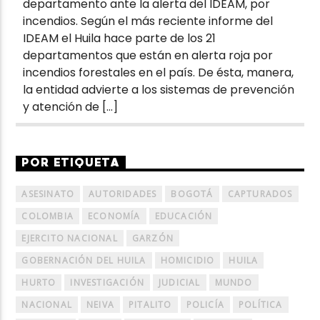
departamento ante la alerta del IDEAM, por
incendios. Según el más reciente informe del
IDEAM el Huila hace parte de los 21
departamentos que están en alerta roja por
incendios forestales en el país. De ésta, manera,
la entidad advierte a los sistemas de prevención
y atención de […]
POR ETIQUETA
ASESINATO
AUTORIDADES
BOGOTÁ
CAPTURADOS
COLOMBIA
ECONOMÍA
EDUCACIÓN
EJERCITO NACIONAL
GARZÓN
GOBERNACIÓN DEL HUILA
HOMICIDIO
HUILA
HURTO
INVESTIGACIÓN
JUDICIAL
MUNDO
NACIONAL
NEIVA
PITALITO
POLICÍA
POLÍTICA