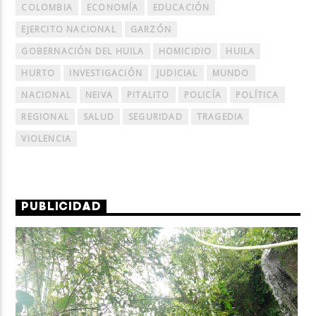
COLOMBIA
ECONOMÍA
EDUCACIÓN
EJERCITO NACIONAL
GARZÓN
GOBERNACIÓN DEL HUILA
HOMICIDIO
HUILA
HURTO
INVESTIGACIÓN
JUDICIAL
MUNDO
NACIONAL
NEIVA
PITALITO
POLICÍA
POLÍTICA
REGIONAL
SALUD
SEGURIDAD
TRAGEDIA
VIOLENCIA
PUBLICIDAD