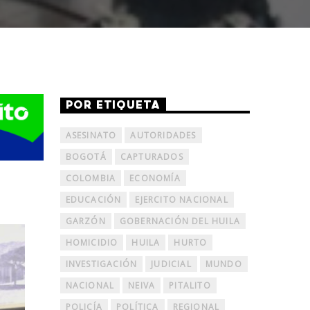
POR ETIQUETA
ASESINATO
AUTORIDADES
BOGOTÁ
CAPTURADOS
COLOMBIA
ECONOMÍA
EDUCACIÓN
EJERCITO NACIONAL
GARZÓN
GOBERNACIÓN DEL HUILA
HOMICIDIO
HUILA
HURTO
INVESTIGACIÓN
JUDICIAL
MUNDO
NACIONAL
NEIVA
PITALITO
POLICÍA
POLÍTICA
REGIONAL