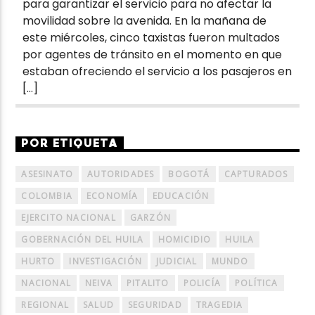
para garantizar el servicio para no afectar la
movilidad sobre la avenida. En la mañana de
este miércoles, cinco taxistas fueron multados
por agentes de tránsito en el momento en que
estaban ofreciendo el servicio a los pasajeros en
[…]
POR ETIQUETA
ASESINATO
AUTORIDADES
BOGOTÁ
CAPTURADOS
COLOMBIA
ECONOMÍA
EDUCACIÓN
EJERCITO NACIONAL
GARZÓN
GOBERNACIÓN DEL HUILA
HOMICIDIO
HUILA
HURTO
INVESTIGACIÓN
JUDICIAL
MUNDO
NACIONAL
NEIVA
PITALITO
POLICÍA
POLÍTICA
REGIONAL
SALUD
SEGURIDAD
TRAGEDIA