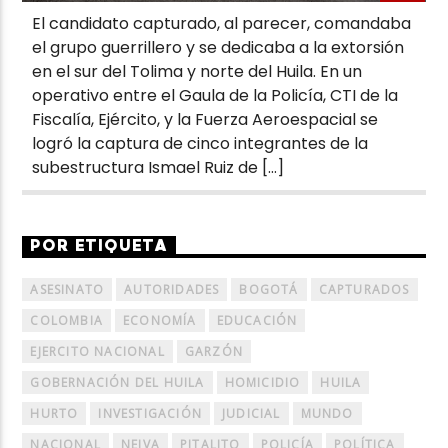
El candidato capturado, al parecer, comandaba
el grupo guerrillero y se dedicaba a la extorsión
en el sur del Tolima y norte del Huila. En un
operativo entre el Gaula de la Policía, CTI de la
Fiscalía, Ejército, y la Fuerza Aeroespacial se
logró la captura de cinco integrantes de la
subestructura Ismael Ruiz de […]
POR ETIQUETA
ASESINATO
AUTORIDADES
BOGOTÁ
CAPTURADOS
COLOMBIA
ECONOMÍA
EDUCACIÓN
EJERCITO NACIONAL
GARZÓN
GOBERNACIÓN DEL HUILA
HOMICIDIO
HUILA
HURTO
INVESTIGACIÓN
JUDICIAL
MUNDO
NACIONAL
NEIVA
PITALITO
POLICÍA
POLÍTICA