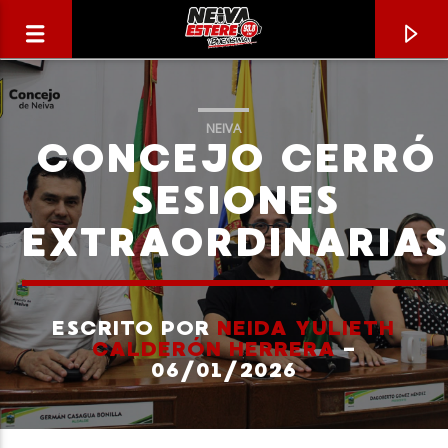
NEIVA
CONCEJO CERRÓ
SESIONES
EXTRAORDINARIA
ESCRITO POR
NEIDA YULIETH
CALDERÓN HERRERA
-
06/01/2026
CANCIÓN ACTUAL
TÍTULO
ARTISTA