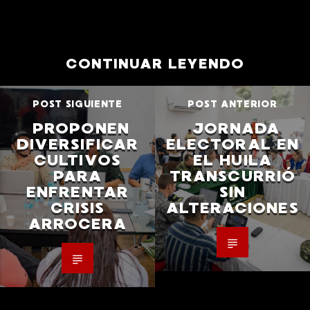
CONTINUAR LEYENDO
POST SIGUIENTE
POST ANTERIOR
PROPONEN
JORNADA
DIVERSIFICAR
ELECTORAL EN
CULTIVOS
EL HUILA
PARA
TRANSCURRIÓ
ENFRENTAR
SIN
CRISIS
ALTERACIONES
ARROCERA