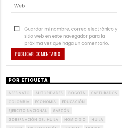
Guardar mi nombre, correo electrónico y
sitio web en este navegador para la
próxima vez que haga un comentario.
POR ETIQUETA
ASESINATO
AUTORIDADES
BOGOTÁ
CAPTURADOS
COLOMBIA
ECONOMÍA
EDUCACIÓN
EJERCITO NACIONAL
GARZÓN
GOBERNACIÓN DEL HUILA
HOMICIDIO
HUILA