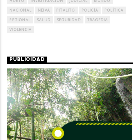
HURTO
INVESTIGACIÓN
JUDICIAL
MUNDO
NACIONAL
NEIVA
PITALITO
POLICÍA
POLÍTICA
REGIONAL
SALUD
SEGURIDAD
TRAGEDIA
VIOLENCIA
PUBLICIDAD