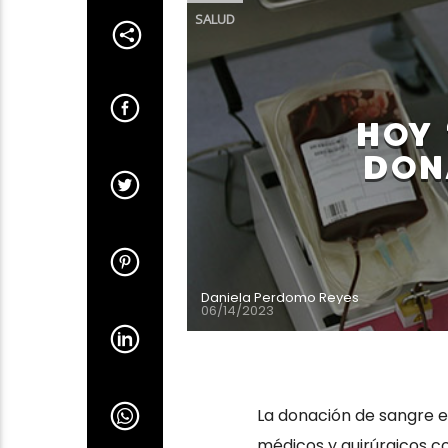
SALUD
HOY 
DON
Daniela Perdomo Reyes
06/14/2023
La donación de sangre es
médicos y quirúrgicos co