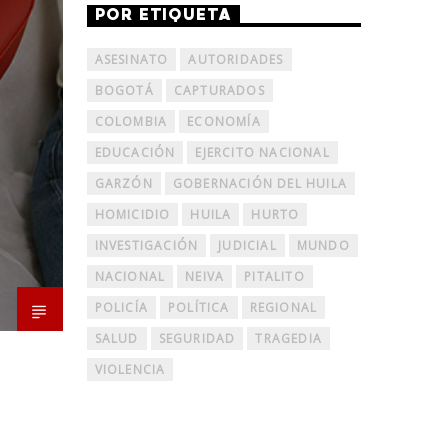
POR ETIQUETA
ASESINATO
AUTORIDADES
BOGOTÁ
CAPTURADOS
COLOMBIA
ECONOMÍA
EDUCACIÓN
EJERCITO NACIONAL
GARZÓN
GOBERNACIÓN DEL HUILA
HOMICIDIO
HUILA
HURTO
INVESTIGACIÓN
JUDICIAL
MUNDO
NACIONAL
NEIVA
PITALITO
POLICÍA
POLÍTICA
REGIONAL
SALUD
SEGURIDAD
TRAGEDIA
VIOLENCIA