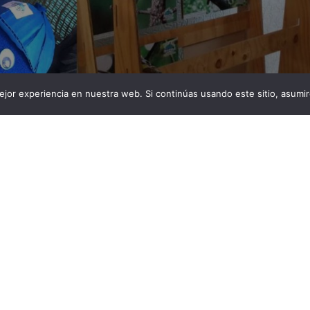
jor experiencia en nuestra web. Si continúas usando este sitio, asumi
 fundación que promueve la cultura y la conservación
cipio de Rivera. La Fundación Ambiental Molécula Verde
015 y se constituyó legalmente en el 2016, como una
ad civil del municipio de Rivera, con el objetivo de
cias […]