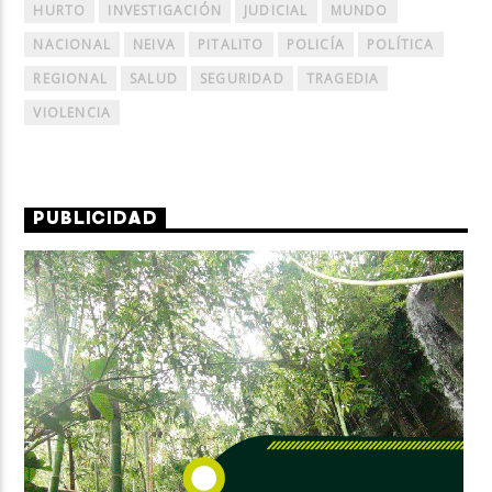
HURTO
INVESTIGACIÓN
JUDICIAL
MUNDO
NACIONAL
NEIVA
PITALITO
POLICÍA
POLÍTICA
REGIONAL
SALUD
SEGURIDAD
TRAGEDIA
VIOLENCIA
PUBLICIDAD