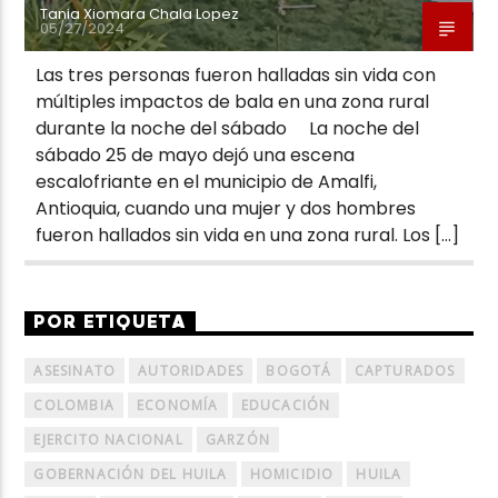
Tania Xiomara Chala Lopez
05/27/2024
Las tres personas fueron halladas sin vida con
múltiples impactos de bala en una zona rural
durante la noche del sábado La noche del
sábado 25 de mayo dejó una escena
escalofriante en el municipio de Amalfi,
Antioquia, cuando una mujer y dos hombres
fueron hallados sin vida en una zona rural. Los […]
POR ETIQUETA
ASESINATO
AUTORIDADES
BOGOTÁ
CAPTURADOS
COLOMBIA
ECONOMÍA
EDUCACIÓN
EJERCITO NACIONAL
GARZÓN
GOBERNACIÓN DEL HUILA
HOMICIDIO
HUILA