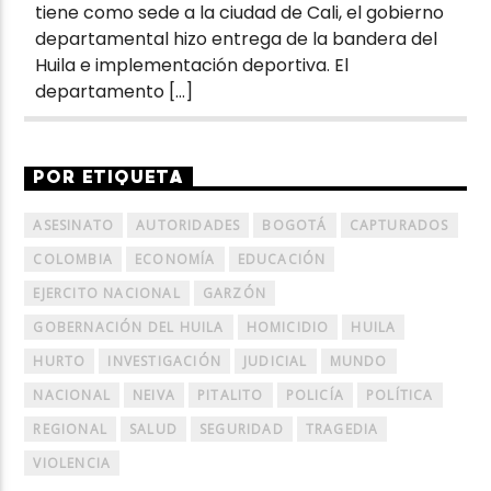
tiene como sede a la ciudad de Cali, el gobierno
departamental hizo entrega de la bandera del
Huila e implementación deportiva. El
departamento […]
POR ETIQUETA
ASESINATO
AUTORIDADES
BOGOTÁ
CAPTURADOS
COLOMBIA
ECONOMÍA
EDUCACIÓN
EJERCITO NACIONAL
GARZÓN
GOBERNACIÓN DEL HUILA
HOMICIDIO
HUILA
HURTO
INVESTIGACIÓN
JUDICIAL
MUNDO
NACIONAL
NEIVA
PITALITO
POLICÍA
POLÍTICA
REGIONAL
SALUD
SEGURIDAD
TRAGEDIA
VIOLENCIA