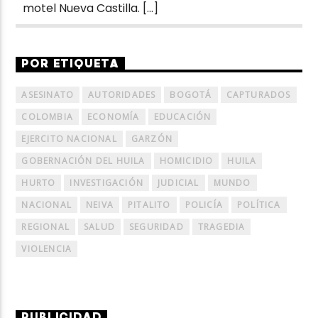
motel Nueva Castilla. […]
POR ETIQUETA
ASESINATO
AUTORIDADES
BOGOTÁ
CAPTURADOS
COLOMBIA
ECONOMÍA
EDUCACIÓN
EJERCITO NACIONAL
GARZÓN
GOBERNACIÓN DEL HUILA
HOMICIDIO
HUILA
HURTO
INVESTIGACIÓN
JUDICIAL
MUNDO
NACIONAL
NEIVA
PITALITO
POLICÍA
POLÍTICA
REGIONAL
SALUD
SEGURIDAD
TRAGEDIA
VIOLENCIA
PUBLICIDAD