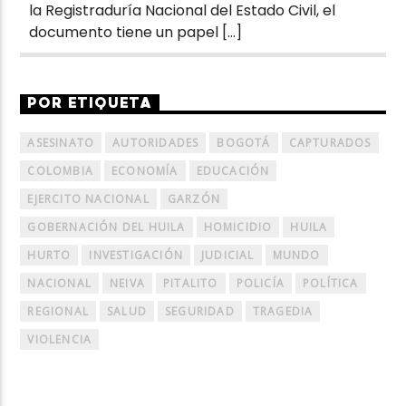
la Registraduría Nacional del Estado Civil, el
documento tiene un papel […]
POR ETIQUETA
ASESINATO
AUTORIDADES
BOGOTÁ
CAPTURADOS
COLOMBIA
ECONOMÍA
EDUCACIÓN
EJERCITO NACIONAL
GARZÓN
GOBERNACIÓN DEL HUILA
HOMICIDIO
HUILA
HURTO
INVESTIGACIÓN
JUDICIAL
MUNDO
NACIONAL
NEIVA
PITALITO
POLICÍA
POLÍTICA
REGIONAL
SALUD
SEGURIDAD
TRAGEDIA
VIOLENCIA