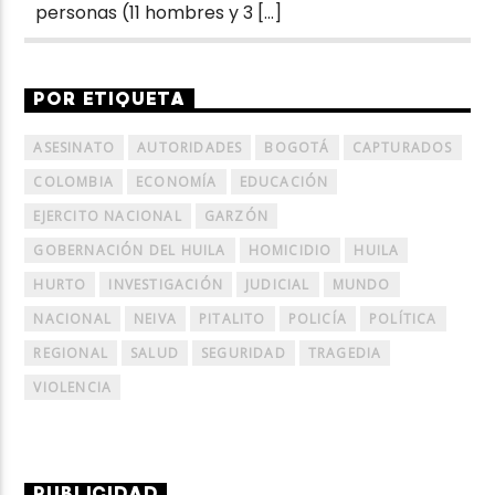
personas (11 hombres y 3 […]
POR ETIQUETA
ASESINATO
AUTORIDADES
BOGOTÁ
CAPTURADOS
COLOMBIA
ECONOMÍA
EDUCACIÓN
EJERCITO NACIONAL
GARZÓN
GOBERNACIÓN DEL HUILA
HOMICIDIO
HUILA
HURTO
INVESTIGACIÓN
JUDICIAL
MUNDO
NACIONAL
NEIVA
PITALITO
POLICÍA
POLÍTICA
REGIONAL
SALUD
SEGURIDAD
TRAGEDIA
VIOLENCIA
PUBLICIDAD