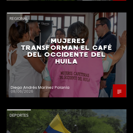
REGIONAL
MUJERES
TRANSFORMAN EL CAFÉ
DEL OCCIDENTE DEL
HUILA
Diego Andrés Marínez Polanía
08/06/2026
DEPORTES