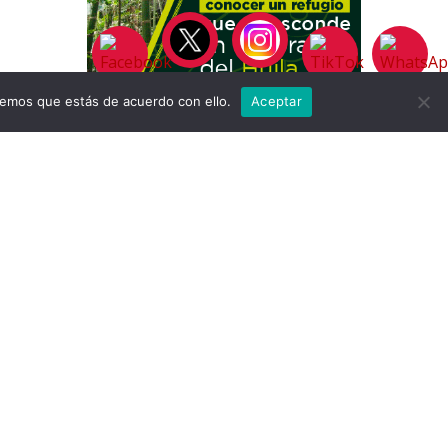
remos que estás de acuerdo con ello.
Aceptar