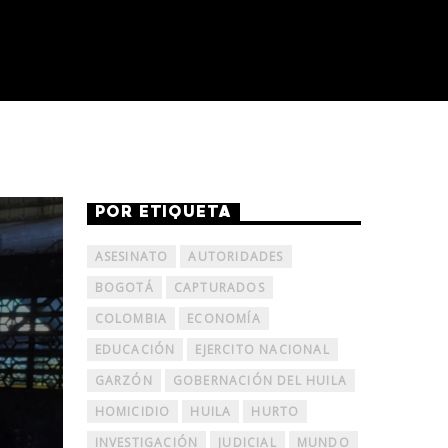
POR ETIQUETA
ASESINATO
AUTORIDADES
BOGOTÁ
CAPTURADOS
COLOMBIA
ECONOMÍA
EDUCACIÓN
EJERCITO NACIONAL
GARZÓN
GOBERNACIÓN DEL HUILA
HOMICIDIO
HUILA
HURTO
INVESTIGACIÓN
JUDICIAL
MUNDO