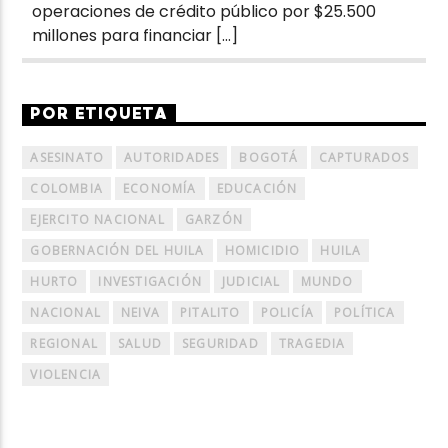
operaciones de crédito público por $25.500
millones para financiar […]
POR ETIQUETA
ASESINATO
AUTORIDADES
BOGOTÁ
CAPTURADOS
COLOMBIA
ECONOMÍA
EDUCACIÓN
EJERCITO NACIONAL
GARZÓN
GOBERNACIÓN DEL HUILA
HOMICIDIO
HUILA
HURTO
INVESTIGACIÓN
JUDICIAL
MUNDO
NACIONAL
NEIVA
PITALITO
POLICÍA
POLÍTICA
REGIONAL
SALUD
SEGURIDAD
TRAGEDIA
VIOLENCIA