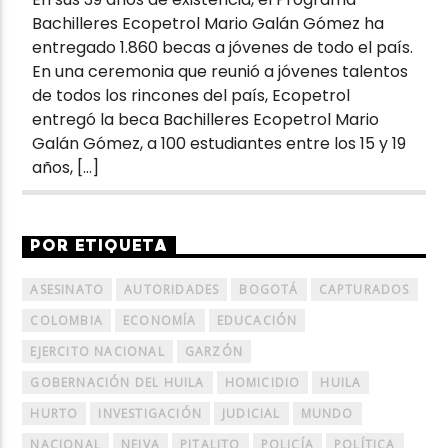
Bachilleres Ecopetrol Mario Galán Gómez ha
entregado 1.860 becas a jóvenes de todo el país.
En una ceremonia que reunió a jóvenes talentos
de todos los rincones del país, Ecopetrol
entregó la beca Bachilleres Ecopetrol Mario
Galán Gómez, a 100 estudiantes entre los 15 y 19
años, […]
POR ETIQUETA
ASESINATO
AUTORIDADES
BOGOTÁ
CAPTURADOS
COLOMBIA
ECONOMÍA
EDUCACIÓN
EJERCITO NACIONAL
GARZÓN
GOBERNACIÓN DEL HUILA
HOMICIDIO
HUILA
HURTO
INVESTIGACIÓN
JUDICIAL
MUNDO
NACIONAL
NEIVA
PITALITO
POLICÍA
POLÍTICA