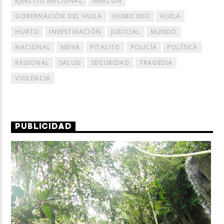
EJERCITO NACIONAL
GARZÓN
GOBERNACIÓN DEL HUILA
HOMICIDIO
HUILA
HURTO
INVESTIGACIÓN
JUDICIAL
MUNDO
NACIONAL
NEIVA
PITALITO
POLICÍA
POLÍTICA
REGIONAL
SALUD
SEGURIDAD
TRAGEDIA
VIOLENCIA
PUBLICIDAD