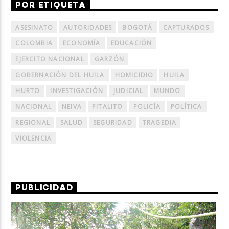
POR ETIQUETA
ASESINATO
AUTORIDADES
BOGOTÁ
CAPTURADOS
COLOMBIA
ECONOMÍA
EDUCACIÓN
EJERCITO NACIONAL
GARZÓN
GOBERNACIÓN DEL HUILA
HOMICIDIO
HUILA
HURTO
INVESTIGACIÓN
JUDICIAL
MUNDO
NACIONAL
NEIVA
PITALITO
POLICÍA
POLÍTICA
REGIONAL
SALUD
SEGURIDAD
TRAGEDIA
VIOLENCIA
PUBLICIDAD