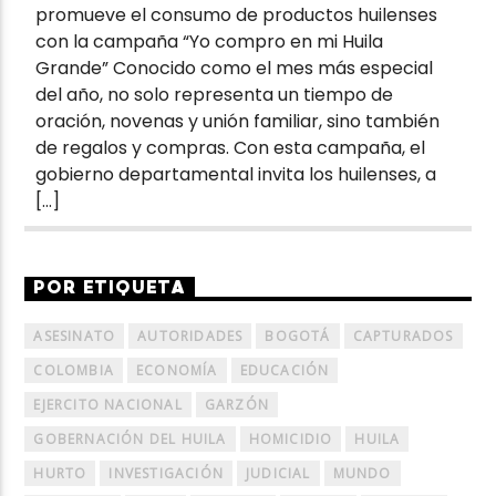
promueve el consumo de productos huilenses
con la campaña “Yo compro en mi Huila
Grande” Conocido como el mes más especial
del año, no solo representa un tiempo de
oración, novenas y unión familiar, sino también
de regalos y compras. Con esta campaña, el
gobierno departamental invita los huilenses, a
[…]
POR ETIQUETA
ASESINATO
AUTORIDADES
BOGOTÁ
CAPTURADOS
COLOMBIA
ECONOMÍA
EDUCACIÓN
EJERCITO NACIONAL
GARZÓN
GOBERNACIÓN DEL HUILA
HOMICIDIO
HUILA
HURTO
INVESTIGACIÓN
JUDICIAL
MUNDO