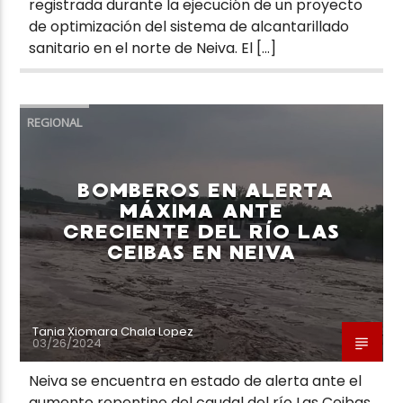
registrada durante la ejecución de un proyecto
de optimización del sistema de alcantarillado
sanitario en el norte de Neiva. El […]
REGIONAL
BOMBEROS EN ALERTA
MÁXIMA ANTE
CRECIENTE DEL RÍO LAS
CEIBAS EN NEIVA
Tania Xiomara Chala Lopez
03/26/2024
Neiva se encuentra en estado de alerta ante el
aumento repentino del caudal del río Las Ceibas,