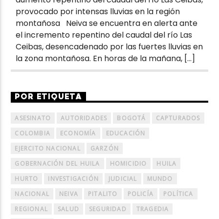
provocado por intensas lluvias en la región
montañosa Neiva se encuentra en alerta ante
el incremento repentino del caudal del río Las
Ceibas, desencadenado por las fuertes lluvias en
la zona montañosa. En horas de la mañana, […]
POR ETIQUETA
ASESINATO
AUTORIDADES
BOGOTÁ
CAPTURADOS
COLOMBIA
ECONOMÍA
EDUCACIÓN
EJERCITO NACIONAL
GARZÓN
GOBERNACIÓN DEL HUILA
HOMICIDIO
HUILA
HURTO
INVESTIGACIÓN
JUDICIAL
MUNDO
NACIONAL
NEIVA
PITALITO
POLICÍA
POLÍTICA
REGIONAL
SALUD
SEGURIDAD
TRAGEDIA