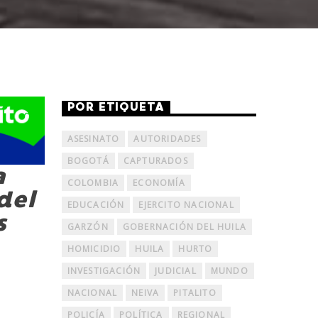
POR ETIQUETA
ASESINATO
AUTORIDADES
BOGOTÁ
CAPTURADOS
a
COLOMBIA
ECONOMÍA
del
EDUCACIÓN
EJERCITO NACIONAL
s
GARZÓN
GOBERNACIÓN DEL HUILA
HOMICIDIO
HUILA
HURTO
INVESTIGACIÓN
JUDICIAL
MUNDO
NACIONAL
NEIVA
PITALITO
POLICÍA
POLÍTICA
REGIONAL