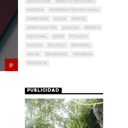
EDUCACIÓN
EJERCITO NACIONAL
GARZÓN
GOBERNACIÓN DEL HUILA
HOMICIDIO
HUILA
HURTO
INVESTIGACIÓN
JUDICIAL
MUNDO
NACIONAL
NEIVA
PITALITO
POLICÍA
POLÍTICA
REGIONAL
SALUD
SEGURIDAD
TRAGEDIA
VIOLENCIA
PUBLICIDAD