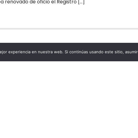
 renovado de oficio el Registro […]
jor experiencia en nuestra web. Si continúas usando este sitio, asumi