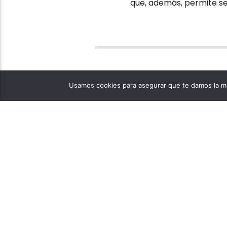
que, además, permite sea
Usamos cookies para asegurar que te damos la me
PÁGINAS
1