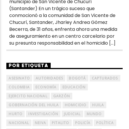
municipio de San Vicente de Chucurí
(Santander) En un trágico suceso que
conmocionó a la comunidad de San Vicente de
Chucurí, Santander, Jharley Andrea Gómez
Becerra, de 31 años, enfrenta ahora una medida
de aseguramiento en un centro carcelario por
su presunta responsabilidad en el homicidio […]
POR ETIQUETA
ASESINATO
AUTORIDADES
BOGOTÁ
CAPTURADOS
COLOMBIA
ECONOMÍA
EDUCACIÓN
EJERCITO NACIONAL
GARZÓN
GOBERNACIÓN DEL HUILA
HOMICIDIO
HUILA
HURTO
INVESTIGACIÓN
JUDICIAL
MUNDO
NACIONAL
NEIVA
PITALITO
POLICÍA
POLÍTICA