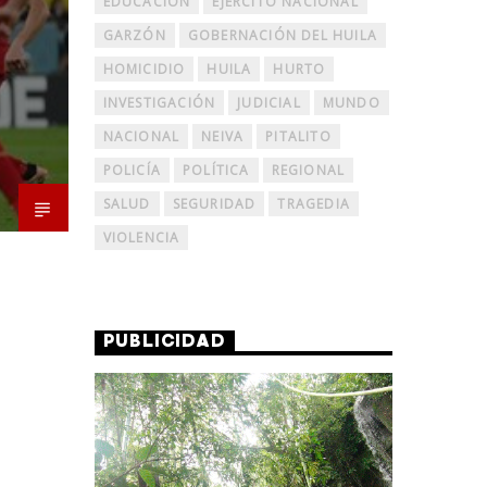
EDUCACIÓN
EJERCITO NACIONAL
GARZÓN
GOBERNACIÓN DEL HUILA
HOMICIDIO
HUILA
HURTO
INVESTIGACIÓN
JUDICIAL
MUNDO
NACIONAL
NEIVA
PITALITO
POLICÍA
POLÍTICA
REGIONAL
SALUD
SEGURIDAD
TRAGEDIA
VIOLENCIA
PUBLICIDAD