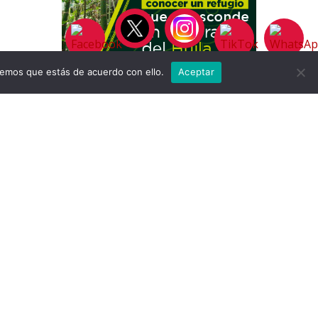
remos que estás de acuerdo con ello.
Aceptar