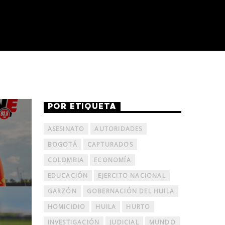
POR ETIQUETA
ASESINATO
AUTORIDADES
BOGOTÁ
CAPTURADOS
COLOMBIA
ECONOMÍA
EDUCACIÓN
EJERCITO NACIONAL
GARZÓN
GOBERNACIÓN DEL HUILA
HOMICIDIO
HUILA
HURTO
INVESTIGACIÓN
JUDICIAL
MUNDO