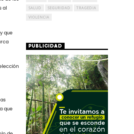
 al
SALUD
SEGURIDAD
TRAGEDIA
VIOLENCIA
 y que
arca
PUBLICIDAD
elección
tas
 a que
olo de