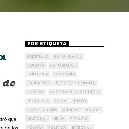
POR ETIQUETA
ASESINATO
AUTORIDADES
BOGOTÁ
CAPTURADOS
COLOMBIA
ECONOMÍA
 de
EDUCACIÓN
EJERCITO NACIONAL
GARZÓN
GOBERNACIÓN DEL HUILA
HOMICIDIO
HUILA
HURTO
INVESTIGACIÓN
JUDICIAL
MUNDO
laró que
NACIONAL
NEIVA
PITALITO
te de los
POLICÍA
POLÍTICA
REGIONAL