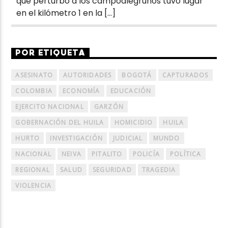
que perturbó a los campoalegrunos tuvo lugar
en el kilómetro 1 en la […]
POR ETIQUETA
ASESINATO
AUTORIDADES
BOGOTÁ
CAPTURADOS
COLOMBIA
ECONOMÍA
EDUCACIÓN
EJERCITO NACIONAL
GARZÓN
GOBERNACIÓN DEL HUILA
HOMICIDIO
HUILA
HURTO
INVESTIGACIÓN
JUDICIAL
MUNDO
NACIONAL
NEIVA
PITALITO
POLICÍA
POLÍTICA
REGIONAL
SALUD
SEGURIDAD
TRAGEDIA
VIOLENCIA