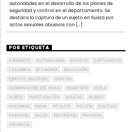
autoridades en el desarrollo de los planes de
seguridad y control en el departamento. Se
destaca la captura de un sujeto en Suaza por
actos sexuales abusivos con […]
POR ETIQUETA
ASESINATO
AUTORIDADES
BOGOTÁ
CAPTURADOS
COLOMBIA
ECONOMÍA
EDUCACIÓN
EJERCITO NACIONAL
GARZÓN
GOBERNACIÓN DEL HUILA
HOMICIDIO
HUILA
HURTO
INVESTIGACIÓN
JUDICIAL
MUNDO
NACIONAL
NEIVA
PITALITO
POLICÍA
POLÍTICA
REGIONAL
SALUD
SEGURIDAD
TRAGEDIA
VIOLENCIA