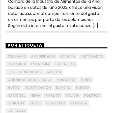
Cámara de la Industria de Alimentos de la Andi,
basado en datos del año 2023, ofrece una visión
detallada sobre el comportamiento del gasto
en alimentos por parte de los colombianos.
Según este informe, el gasto total alcanzó […]
POR ETIQUETA
ASESINATO
AUTORIDADES
BOGOTÁ
CAPTURADOS
COLOMBIA
ECONOMÍA
EDUCACIÓN
EJERCITO NACIONAL
GARZÓN
GOBERNACIÓN DEL HUILA
HOMICIDIO
HUILA
HURTO
INVESTIGACIÓN
JUDICIAL
MUNDO
NACIONAL
NEIVA
PITALITO
POLICÍA
POLÍTICA
REGIONAL
SALUD
SEGURIDAD
TRAGEDIA
VIOLENCIA