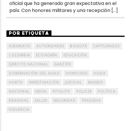
oficial que ha generado gran expectativa en el
país. Con honores militares y una recepción […]
POR ETIQUETA
ASESINATO
AUTORIDADES
BOGOTÁ
CAPTURADOS
COLOMBIA
ECONOMÍA
EDUCACIÓN
EJERCITO NACIONAL
GARZÓN
GOBERNACIÓN DEL HUILA
HOMICIDIO
HUILA
HURTO
INVESTIGACIÓN
JUDICIAL
MUNDO
NACIONAL
NEIVA
PITALITO
POLICÍA
POLÍTICA
REGIONAL
SALUD
SEGURIDAD
TRAGEDIA
VIOLENCIA