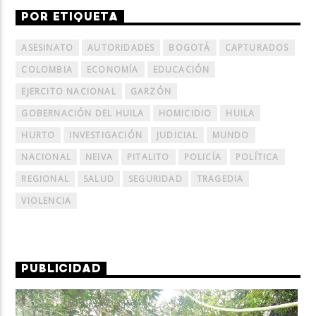
POR ETIQUETA
ASESINATO
AUTORIDADES
BOGOTÁ
CAPTURADOS
COLOMBIA
ECONOMÍA
EDUCACIÓN
EJERCITO NACIONAL
GARZÓN
GOBERNACIÓN DEL HUILA
HOMICIDIO
HUILA
HURTO
INVESTIGACIÓN
JUDICIAL
MUNDO
NACIONAL
NEIVA
PITALITO
POLICÍA
POLÍTICA
REGIONAL
SALUD
SEGURIDAD
TRAGEDIA
VIOLENCIA
PUBLICIDAD