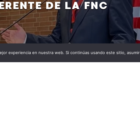
ERENTE DE LA FNC
jor experiencia en nuestra web. Si continúas usando este sitio, asumi
ra la elección del nuevo gerente de la Federación
ue declarada improcedente por un juez. El Juzgado
o de Pitalito, en el departamento del Huila, declaró
interpuesta por Teódulo Guzmán Calderón y su hijo
a de la elección de Germán Bahamón […]