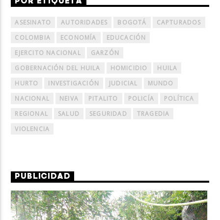
POR ETIQUETA
ASESINATO
AUTORIDADES
BOGOTÁ
CAPTURADOS
COLOMBIA
ECONOMÍA
EDUCACIÓN
EJERCITO NACIONAL
GARZÓN
GOBERNACIÓN DEL HUILA
HOMICIDIO
HUILA
HURTO
INVESTIGACIÓN
JUDICIAL
MUNDO
NACIONAL
NEIVA
PITALITO
POLICÍA
POLÍTICA
REGIONAL
SALUD
SEGURIDAD
TRAGEDIA
VIOLENCIA
PUBLICIDAD